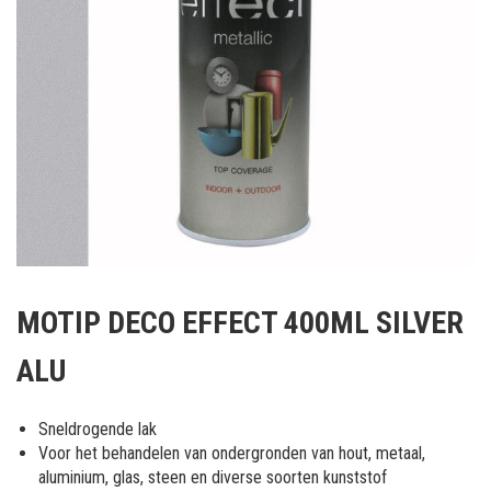
Ga
naar
MOTIP DECO EFFECT 400ML SILVER
het
begin
ALU
van
de
afbeeldingen-
Sneldrogende lak
gallerij
Voor het behandelen van ondergronden van hout, metaal,
aluminium, glas, steen en diverse soorten kunststof