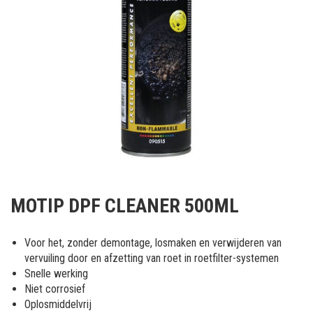
Ga
naar
MOTIP DPF CLEANER 500ML
het
begin
van
Voor het, zonder demontage, losmaken en verwijderen van
de
vervuiling door en afzetting van roet in roetfilter-systemen
afbeeldingen-
Snelle werking
gallerij
Niet corrosief
Oplosmiddelvrij