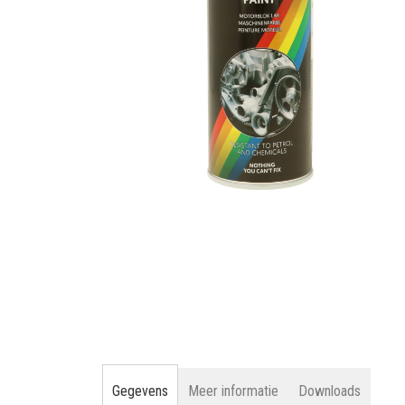
gallerij
Ga
naar
het
begin
van
de
afbeeldingen-
gallerij
Gegevens
Meer informatie
Downloads