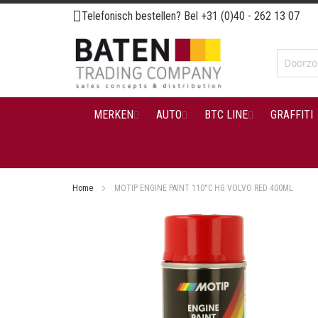
Ga
Telefonisch bestellen? Bel
+31 (0)40 - 262 13 07
naar
de
inhoud
MERKEN
AUTO
BTC LINE
GRAFFITI
Home
MOTIP ENGINE PAINT 110°C HG VOLVO RED 400ML
Ga
naar
het
einde
van
de
afbeeldingen-