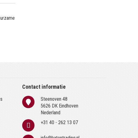
duurzame
Contact informatie
is
Steenoven 48
n
5626 DK Eindhoven
Nederland
+31 40 - 262 13 07
info@batentrading.nl