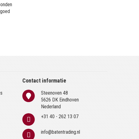
gronden
s goed
Contact informatie
is
Steenoven 48
n
5626 DK Eindhoven
Nederland
+31 40 - 262 13 07
info@batentrading.nl