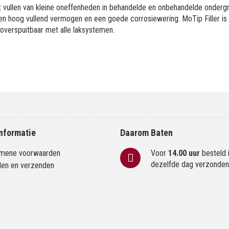
t vullen van kleine oneffenheden in behandelde en onbehandelde onder
t een hoog vullend vermogen en een goede corrosiewering. MoTip Filler i
 overspuitbaar met alle laksystemen.
nformatie
Daarom Baten
mene voorwaarden
Voor
14.00 uur
besteld 
dezelfde dag verzonde
len en verzenden