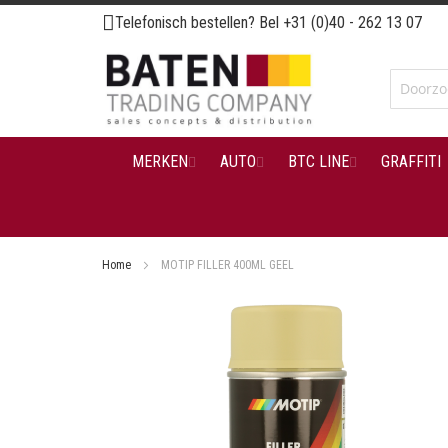
Ga
Telefonisch bestellen? Bel
+31 (0)40 - 262 13 07
naar
de
inhoud
MERKEN
AUTO
BTC LINE
GRAFFITI
Home
MOTIP FILLER 400ML GEEL
Ga
naar
het
einde
van
de
afbeeldingen-