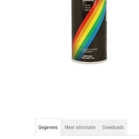
gallerij
Ga
naar
het
begin
van
de
afbeeldingen-
gallerij
Gegevens
Meer informatie
Downloads