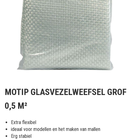
Ga
naar
MOTIP GLASVEZELWEEFSEL GROF
het
begin
0,5 M²
van
de
afbeeldingen-
Extra flexibel
gallerij
ideaal voor modellen en het maken van mallen
Erg stabiel