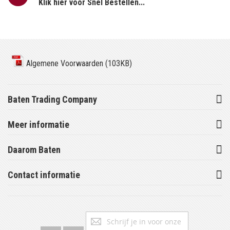
Klik hier voor Snel Bestellen...
Algemene Voorwaarden (103KB)
Baten Trading Company
Meer informatie
Daarom Baten
Contact informatie
Abonneer
Inschrijv
u