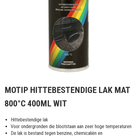
Ga
naar
MOTIP HITTEBESTENDIGE LAK MAT
het
begin
800°C 400ML WIT
van
de
afbeeldingen-
Hittebestendige lak
gallerij
Voor ondergronden die blootstaan aan zeer hoge temperaturen
De lak is bestand tegen benzine, chemicaliën en