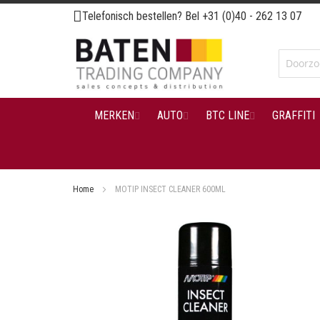
Ga
Telefonisch bestellen? Bel
+31 (0)40 - 262 13 07
naar
de
inhoud
MERKEN
AUTO
BTC LINE
GRAFFITI
Home
MOTIP INSECT CLEANER 600ML
Ga
naar
het
einde
van
de
afbeeldingen-