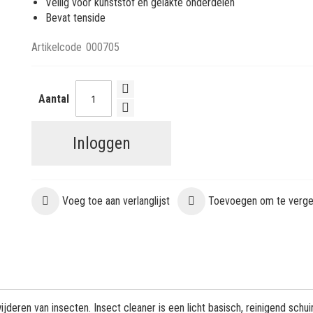
Veilig voor kunststof en gelakte onderdelen
Bevat tenside
Artikelcode
000705
Aantal
Inloggen
Voeg toe aan verlanglijst
Toevoegen om te vergel
ijderen van insecten. Insect cleaner is een licht basisch, reinigend schui