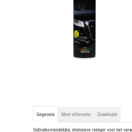
gallerij
Ga
naar
het
begin
van
de
afbeeldingen-
gallerij
Gegevens
Meer informatie
Downloads
Gebruiksvriendelijke, intensieve reiniger voor het verw