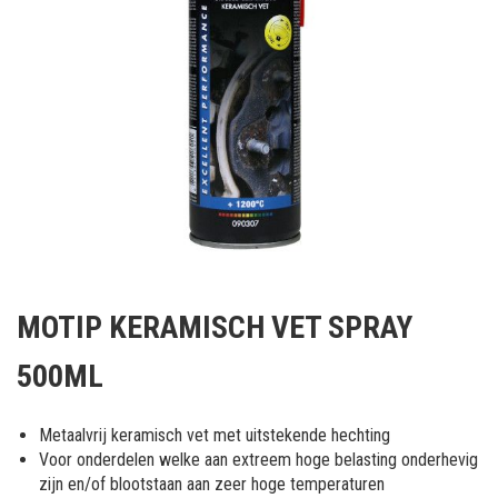
Ga
naar
MOTIP KERAMISCH VET SPRAY
het
begin
500ML
van
de
afbeeldingen-
Metaalvrij keramisch vet met uitstekende hechting
gallerij
Voor onderdelen welke aan extreem hoge belasting onderhevig
zijn en/of blootstaan aan zeer hoge temperaturen