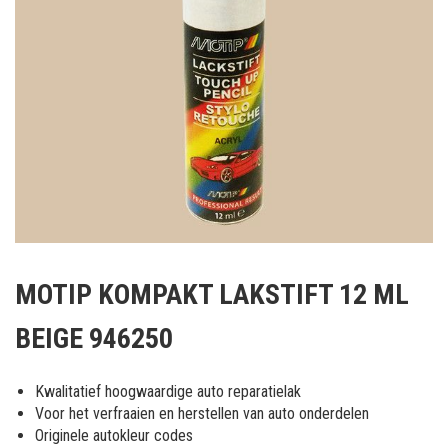
Ga
naar
MOTIP KOMPAKT LAKSTIFT 12 ML
het
begin
BEIGE 946250
van
de
afbeeldingen-
Kwalitatief hoogwaardige auto reparatielak
gallerij
Voor het verfraaien en herstellen van auto onderdelen
Originele autokleur codes