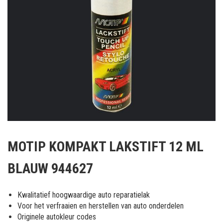
Ga
naar
MOTIP KOMPAKT LAKSTIFT 12 ML
het
begin
BLAUW 944627
van
de
afbeeldingen-
Kwalitatief hoogwaardige auto reparatielak
gallerij
Voor het verfraaien en herstellen van auto onderdelen
Originele autokleur codes