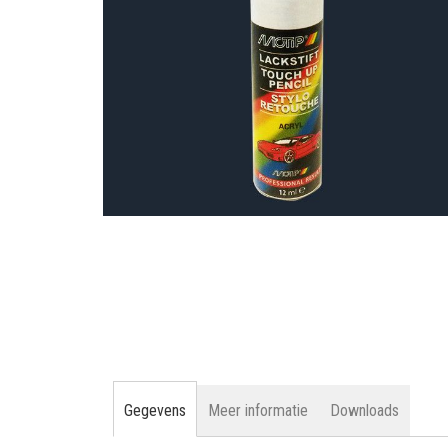
gallerij
Ga
naar
het
begin
van
de
afbeeldingen-
gallerij
Gegevens
Meer informatie
Downloads