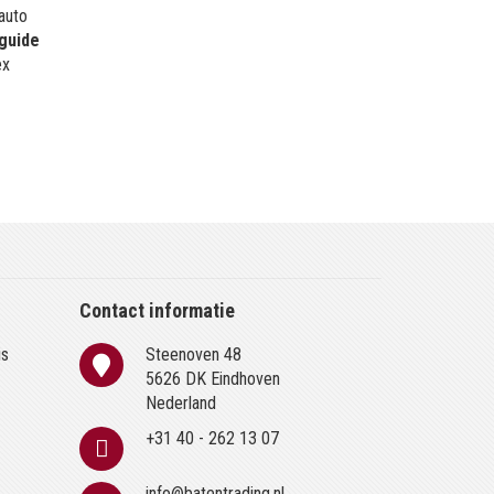
 auto
guide
ex
Contact informatie
is
Steenoven 48
n
5626 DK Eindhoven
Nederland
+31 40 - 262 13 07
info@batentrading.nl