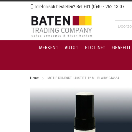
Ga
Telefonisch bestellen? Bel
+31 (0)40 - 262 13 07
naar
de
inhoud
MERKEN
AUTO
BTC LINE
GRAFFITI
Home
MOTIP KOMPAKT LAKSTIFT 12 ML BLAUW 944664
Ga
naar
het
einde
van
de
afbeeldingen-