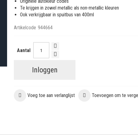
Originele autokleur codes
Te krijgen in zowel metallic als non-metallic kleuren
Ook verkrijgbaar in spuitbus van 400ml
Artikelcode
944664
Aantal
Inloggen
Voeg toe aan verlanglijst
Toevoegen om te vergel