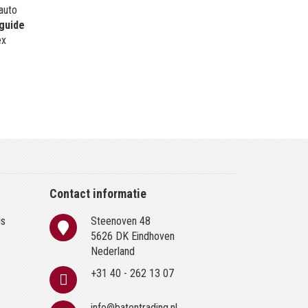
 auto
guide
ex
Contact informatie
is
Steenoven 48
n
5626 DK Eindhoven
Nederland
+31 40 - 262 13 07
info@batentrading.nl