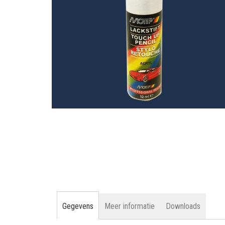
gallerij
Ga
naar
het
begin
van
de
afbeeldingen-
gallerij
Gegevens
Meer informatie
Downloads