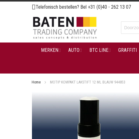
Ga
Telefonisch bestellen? Bel
+31 (0)40 - 262 13 07
naar
de
inhoud
MERKEN
AUTO
BTC LINE
GRAFFITI
Home
MOTIP KOMPAKT LAKSTIFT 12 ML BLAUW 944853
Ga
naar
het
einde
van
de
afbeeldingen-