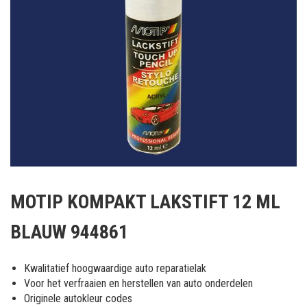
Ga
naar
MOTIP KOMPAKT LAKSTIFT 12 ML
het
begin
BLAUW 944861
van
de
afbeeldingen-
Kwalitatief hoogwaardige auto reparatielak
gallerij
Voor het verfraaien en herstellen van auto onderdelen
Originele autokleur codes