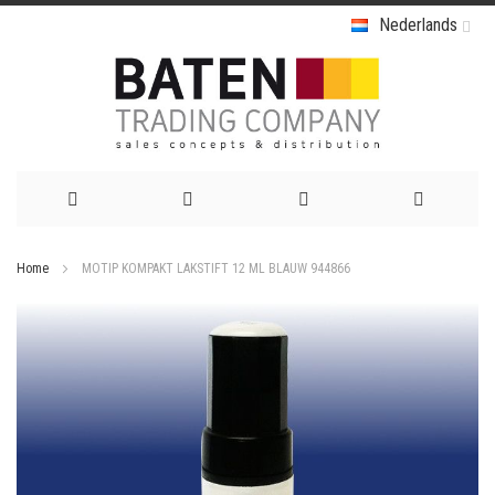
Nederlands
Ga
Home
MOTIP KOMPAKT LAKSTIFT 12 ML BLAUW 944866
naar
Ga
de
naar
het
inhoud
einde
van
de
afbeeldingen-
gallerij