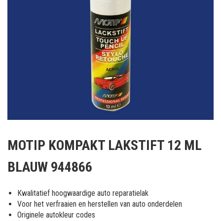
Ga
naar
MOTIP KOMPAKT LAKSTIFT 12 ML
het
begin
BLAUW 944866
van
de
afbeeldingen-
Kwalitatief hoogwaardige auto reparatielak
gallerij
Voor het verfraaien en herstellen van auto onderdelen
Originele autokleur codes