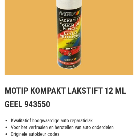
Ga
naar
MOTIP KOMPAKT LAKSTIFT 12 ML
het
begin
GEEL 943550
van
de
afbeeldingen-
Kwalitatief hoogwaardige auto reparatielak
gallerij
Voor het verfraaien en herstellen van auto onderdelen
Originele autokleur codes