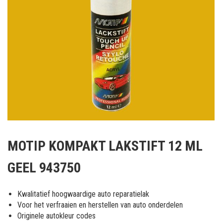
Ga
naar
MOTIP KOMPAKT LAKSTIFT 12 ML
het
begin
GEEL 943750
van
de
afbeeldingen-
Kwalitatief hoogwaardige auto reparatielak
gallerij
Voor het verfraaien en herstellen van auto onderdelen
Originele autokleur codes