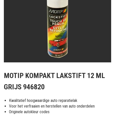
Ga
naar
MOTIP KOMPAKT LAKSTIFT 12 ML
het
begin
GRIJS 946820
van
de
afbeeldingen-
Kwalitatief hoogwaardige auto reparatielak
gallerij
Voor het verfraaien en herstellen van auto onderdelen
Originele autokleur codes