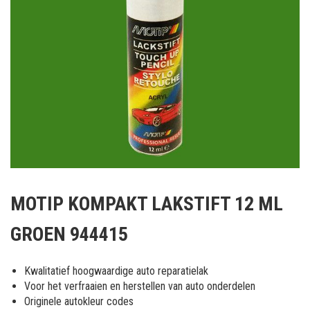
Ga
naar
MOTIP KOMPAKT LAKSTIFT 12 ML
het
begin
GROEN 944415
van
de
afbeeldingen-
Kwalitatief hoogwaardige auto reparatielak
gallerij
Voor het verfraaien en herstellen van auto onderdelen
Originele autokleur codes