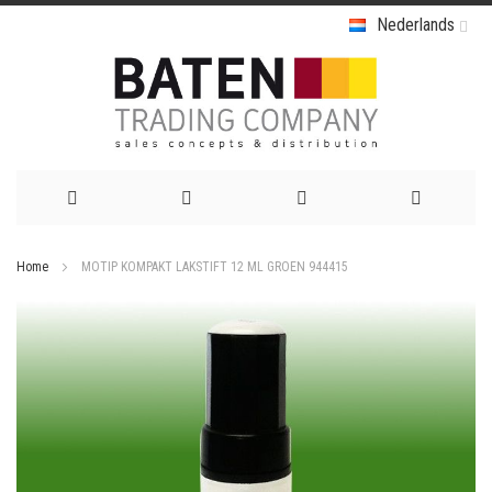
Nederlands
Ga
Home
MOTIP KOMPAKT LAKSTIFT 12 ML GROEN 944415
naar
Ga
de
naar
het
inhoud
einde
van
de
afbeeldingen-
gallerij