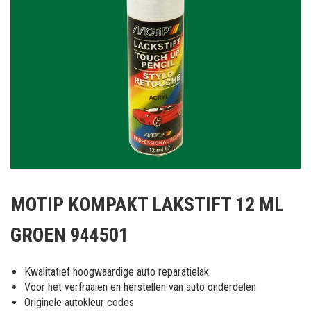
Ga
naar
MOTIP KOMPAKT LAKSTIFT 12 ML
het
begin
GROEN 944501
van
de
afbeeldingen-
Kwalitatief hoogwaardige auto reparatielak
gallerij
Voor het verfraaien en herstellen van auto onderdelen
Originele autokleur codes