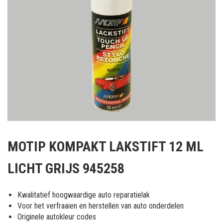
Ga
naar
MOTIP KOMPAKT LAKSTIFT 12 ML
het
begin
LICHT GRIJS 945258
van
de
afbeeldingen-
Kwalitatief hoogwaardige auto reparatielak
gallerij
Voor het verfraaien en herstellen van auto onderdelen
Originele autokleur codes