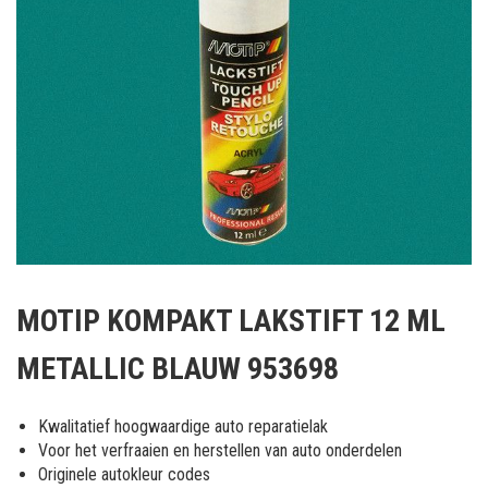
Ga
naar
MOTIP KOMPAKT LAKSTIFT 12 ML
het
begin
METALLIC BLAUW 953698
van
de
afbeeldingen-
Kwalitatief hoogwaardige auto reparatielak
gallerij
Voor het verfraaien en herstellen van auto onderdelen
Originele autokleur codes