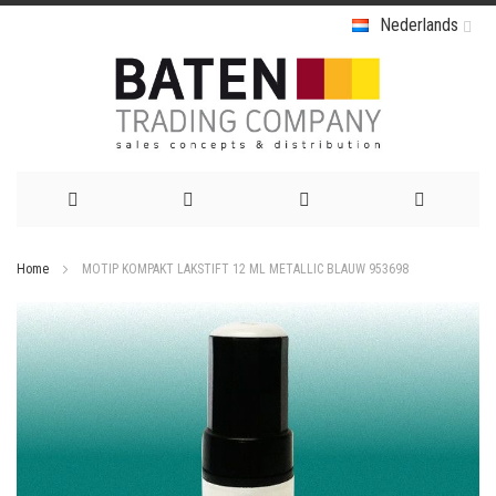
Nederlands
Ga
Home
MOTIP KOMPAKT LAKSTIFT 12 ML METALLIC BLAUW 953698
naar
Ga
de
naar
het
inhoud
einde
van
de
afbeeldingen-
gallerij