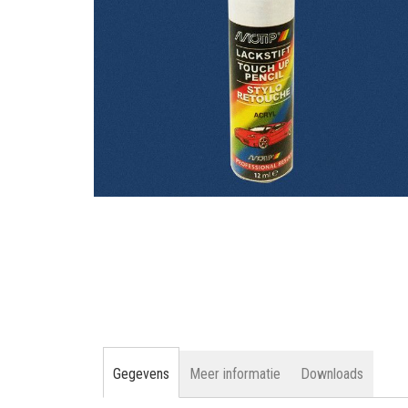
gallerij
Ga
naar
het
begin
van
de
afbeeldingen-
gallerij
Gegevens
Meer informatie
Downloads