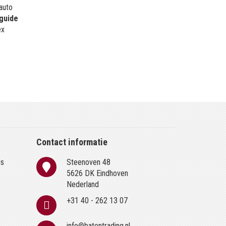
 auto
guide
ex
Contact informatie
is
Steenoven 48
n
5626 DK Eindhoven
Nederland
+31 40 - 262 13 07
info@batentrading.nl