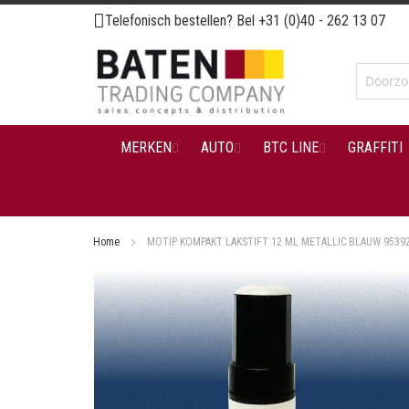
Ga
Telefonisch bestellen? Bel
+31 (0)40 - 262 13 07
naar
de
inhoud
MERKEN
AUTO
BTC LINE
GRAFFITI
Home
MOTIP KOMPAKT LAKSTIFT 12 ML METALLIC BLAUW 9539
Ga
naar
het
einde
van
de
afbeeldingen-