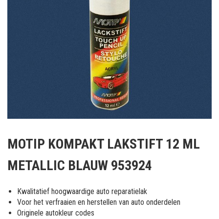
Ga
naar
MOTIP KOMPAKT LAKSTIFT 12 ML
het
begin
METALLIC BLAUW 953924
van
de
afbeeldingen-
Kwalitatief hoogwaardige auto reparatielak
gallerij
Voor het verfraaien en herstellen van auto onderdelen
Originele autokleur codes