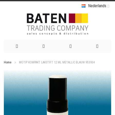
Nederlands
Ga
Home
MOTIP KOMPAKT LAKSTIFT 12 ML METALLIC BLAUW 953934
naar
Ga
de
naar
het
inhoud
einde
van
de
afbeeldingen-
gallerij