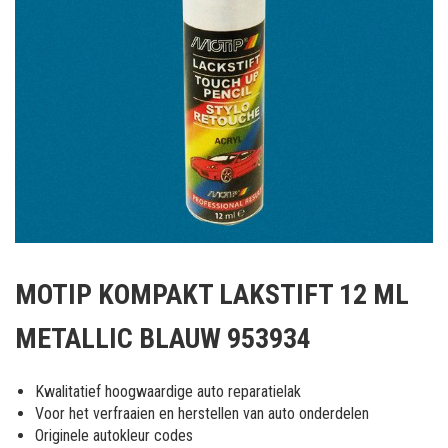
Ga
naar
MOTIP KOMPAKT LAKSTIFT 12 ML
het
begin
METALLIC BLAUW 953934
van
de
afbeeldingen-
Kwalitatief hoogwaardige auto reparatielak
gallerij
Voor het verfraaien en herstellen van auto onderdelen
Originele autokleur codes