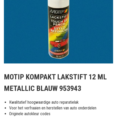
Ga
naar
MOTIP KOMPAKT LAKSTIFT 12 ML
het
begin
METALLIC BLAUW 953943
van
de
afbeeldingen-
Kwalitatief hoogwaardige auto reparatielak
gallerij
Voor het verfraaien en herstellen van auto onderdelen
Originele autokleur codes