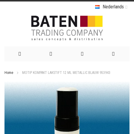
Nederlands
Ga
Home
MOTIP KOMPAKT LAKSTIFT 12 ML METALLIC BLAUW 953943
naar
Ga
de
naar
het
inhoud
einde
van
de
afbeeldingen-
gallerij