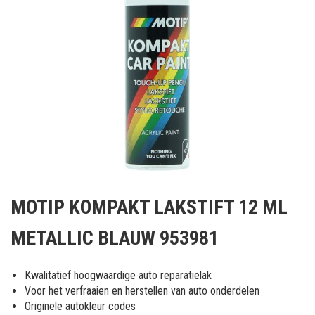
Ga
naar
MOTIP KOMPAKT LAKSTIFT 12 ML
het
begin
METALLIC BLAUW 953981
van
de
afbeeldingen-
Kwalitatief hoogwaardige auto reparatielak
gallerij
Voor het verfraaien en herstellen van auto onderdelen
Originele autokleur codes