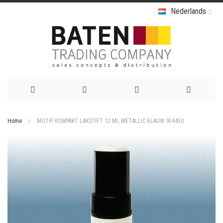
Nederlands
Ga
Home
MOTIP KOMPAKT LAKSTIFT 12 ML METALLIC BLAUW 954450
naar
Ga
de
naar
het
inhoud
einde
van
de
afbeeldingen-
gallerij