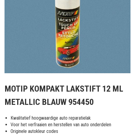
Ga
naar
MOTIP KOMPAKT LAKSTIFT 12 ML
het
begin
METALLIC BLAUW 954450
van
de
afbeeldingen-
Kwalitatief hoogwaardige auto reparatielak
gallerij
Voor het verfraaien en herstellen van auto onderdelen
Originele autokleur codes