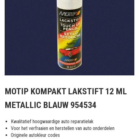
Ga
naar
MOTIP KOMPAKT LAKSTIFT 12 ML
het
begin
METALLIC BLAUW 954534
van
de
afbeeldingen-
Kwalitatief hoogwaardige auto reparatielak
gallerij
Voor het verfraaien en herstellen van auto onderdelen
Originele autokleur codes