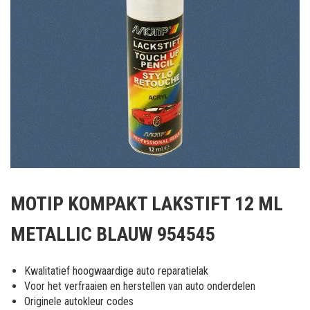
Ga
naar
MOTIP KOMPAKT LAKSTIFT 12 ML
het
begin
METALLIC BLAUW 954545
van
de
afbeeldingen-
Kwalitatief hoogwaardige auto reparatielak
gallerij
Voor het verfraaien en herstellen van auto onderdelen
Originele autokleur codes