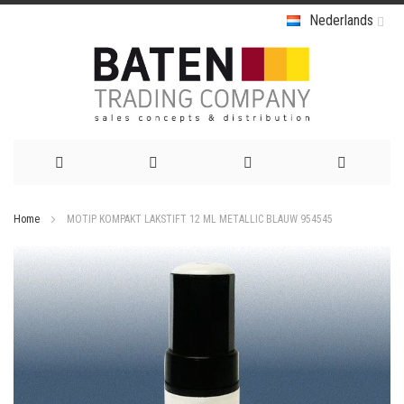
Nederlands
Ga
Home
MOTIP KOMPAKT LAKSTIFT 12 ML METALLIC BLAUW 954545
naar
Ga
de
naar
het
inhoud
einde
van
de
afbeeldingen-
gallerij