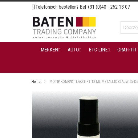
Ga
Telefonisch bestellen? Bel
+31 (0)40 - 262 13 07
naar
de
inhoud
MERKEN
AUTO
BTC LINE
GRAFFITI
Home
MOTIP KOMPAKT LAKSTIFT 12 ML METALLIC BLAUW 9545
Ga
naar
het
einde
van
de
afbeeldingen-