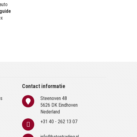
 auto
guide
ex
Contact informatie
is
Steenoven 48
n
5626 DK Eindhoven
Nederland
+31 40 - 262 13 07
info@batentrading.nl