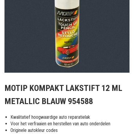
Ga
naar
MOTIP KOMPAKT LAKSTIFT 12 ML
het
begin
METALLIC BLAUW 954588
van
de
afbeeldingen-
Kwalitatief hoogwaardige auto reparatielak
gallerij
Voor het verfraaien en herstellen van auto onderdelen
Originele autokleur codes