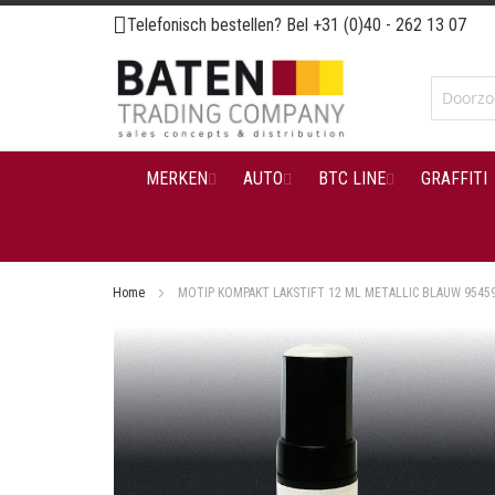
Ga
Telefonisch bestellen? Bel
+31 (0)40 - 262 13 07
naar
de
inhoud
MERKEN
AUTO
BTC LINE
GRAFFITI
Home
MOTIP KOMPAKT LAKSTIFT 12 ML METALLIC BLAUW 9545
Ga
naar
het
einde
van
de
afbeeldingen-