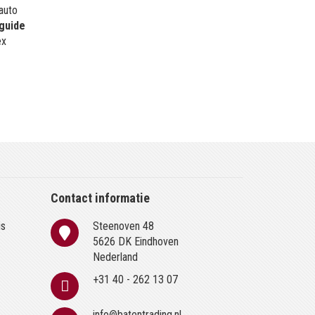
 auto
guide
ex
Contact informatie
is
Steenoven 48
n
5626 DK Eindhoven
Nederland
+31 40 - 262 13 07
info@batentrading.nl