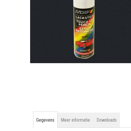
gallerij
Ga
naar
het
begin
van
de
afbeeldingen-
gallerij
Gegevens
Meer informatie
Downloads