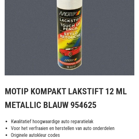
Ga
naar
MOTIP KOMPAKT LAKSTIFT 12 ML
het
begin
METALLIC BLAUW 954625
van
de
afbeeldingen-
Kwalitatief hoogwaardige auto reparatielak
gallerij
Voor het verfraaien en herstellen van auto onderdelen
Originele autokleur codes