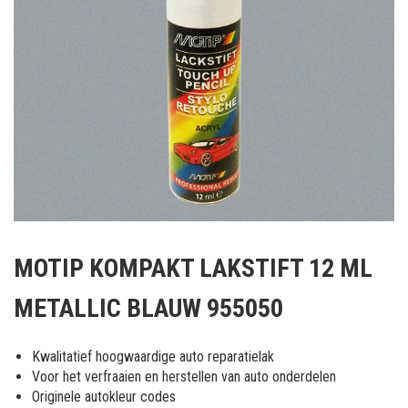
Ga
naar
MOTIP KOMPAKT LAKSTIFT 12 ML
het
begin
METALLIC BLAUW 955050
van
de
afbeeldingen-
Kwalitatief hoogwaardige auto reparatielak
gallerij
Voor het verfraaien en herstellen van auto onderdelen
Originele autokleur codes