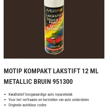
Ga
naar
MOTIP KOMPAKT LAKSTIFT 12 ML
het
begin
METALLIC BRUIN 951300
van
de
afbeeldingen-
Kwalitatief hoogwaardige auto reparatielak
gallerij
Voor het verfraaien en herstellen van auto onderdelen
Originele autokleur codes