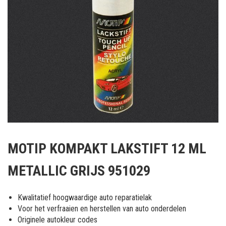
Ga
naar
MOTIP KOMPAKT LAKSTIFT 12 ML
het
begin
METALLIC GRIJS 951029
van
de
afbeeldingen-
Kwalitatief hoogwaardige auto reparatielak
gallerij
Voor het verfraaien en herstellen van auto onderdelen
Originele autokleur codes