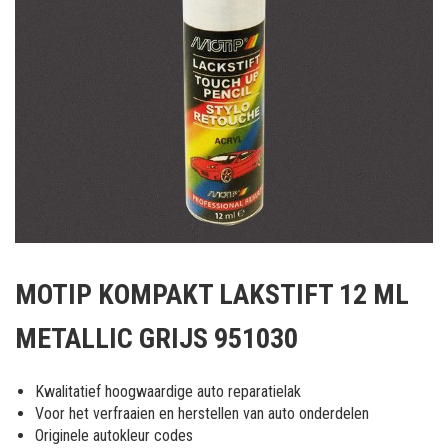
Ga
naar
MOTIP KOMPAKT LAKSTIFT 12 ML
het
begin
METALLIC GRIJS 951030
van
de
afbeeldingen-
Kwalitatief hoogwaardige auto reparatielak
gallerij
Voor het verfraaien en herstellen van auto onderdelen
Originele autokleur codes