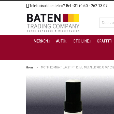
Ga
Telefonisch bestellen? Bel
+31 (0)40 - 262 13 07
naar
de
inhoud
MERKEN
AUTO
BTC LINE
GRAFFITI
Home
MOTIP KOMPAKT LAKSTIFT 12 ML METALLIC GRIJS 95103
Ga
naar
het
einde
van
de
afbeeldingen-