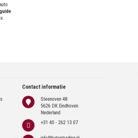
 auto
guide
ex
Contact informatie
is
Steenoven 48
n
5626 DK Eindhoven
Nederland
+31 40 - 262 13 07
info@batentrading.nl