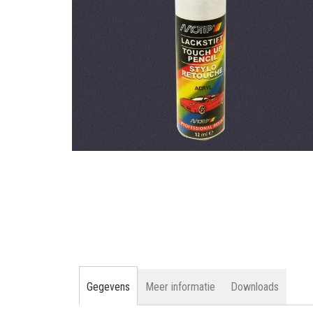
gallerij
Ga
naar
het
begin
van
de
afbeeldingen-
gallerij
Gegevens
Meer informatie
Downloads