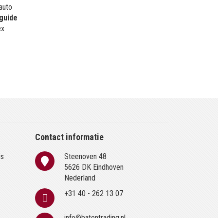
 auto
guide
ex
Contact informatie
is
Steenoven 48
n
5626 DK Eindhoven
Nederland
+31 40 - 262 13 07
info@batentrading.nl