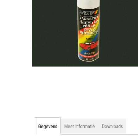
gallerij
Ga
naar
het
begin
van
de
afbeeldingen-
gallerij
Gegevens
Meer informatie
Downloads