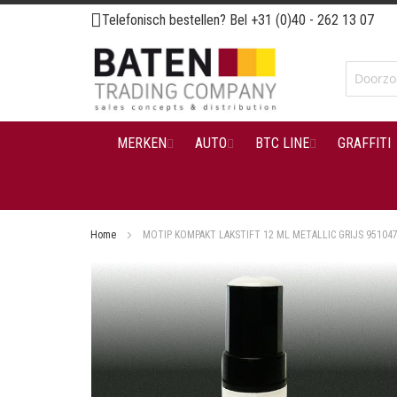
Ga
Telefonisch bestellen? Bel
+31 (0)40 - 262 13 07
naar
de
inhoud
MERKEN
AUTO
BTC LINE
GRAFFITI
Home
MOTIP KOMPAKT LAKSTIFT 12 ML METALLIC GRIJS 95104
Ga
naar
het
einde
van
de
afbeeldingen-