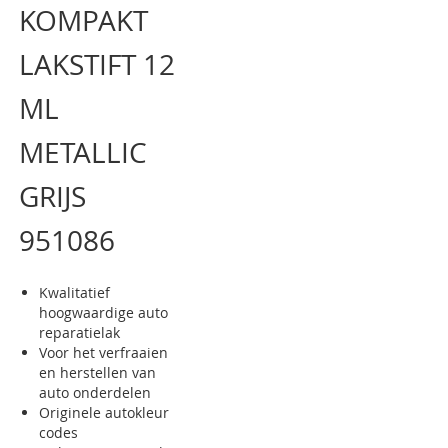
KOMPAKT
van
de
afbeeldingen-
LAKSTIFT 12
gallerij
ML
METALLIC
GRIJS
951086
Kwalitatief
hoogwaardige auto
reparatielak
Voor het verfraaien
en herstellen van
auto onderdelen
Originele autokleur
codes