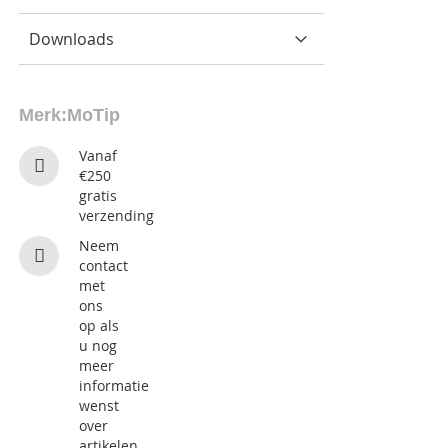
Downloads
Merk:
MoTip
Vanaf
€250
gratis
verzending
Neem
contact
met
ons
op als
u nog
meer
informatie
wenst
over
artikelen.