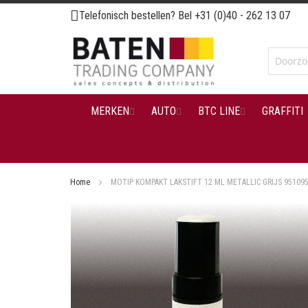
Ga
Telefonisch bestellen? Bel
+31 (0)40 - 262 13 07
naar
de
inhoud
MERKEN
AUTO
BTC LINE
GRAFFITI
Home
MOTIP KOMPAKT LAKSTIFT 12 ML METALLIC GRIJS 95109
Ga
naar
het
einde
van
de
afbeeldingen-