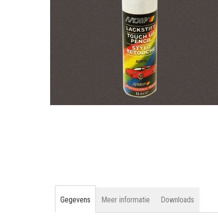
gallerij
Ga
naar
het
begin
van
de
afbeeldingen-
gallerij
Gegevens
Meer informatie
Downloads