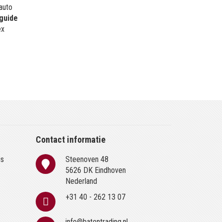
 auto
guide
ex
Contact informatie
is
Steenoven 48
n
5626 DK Eindhoven
Nederland
+31 40 - 262 13 07
info@batentrading.nl