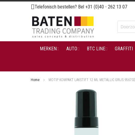
Ga
Telefonisch bestellen? Bel
+31 (0)40 - 262 13 07
naar
de
inhoud
MERKEN
AUTO
BTC LINE
GRAFFITI
Home
MOTIP KOMPAKT LAKSTIFT 12 ML METALLIC GRIJS 95670
Ga
naar
het
einde
van
de
afbeeldingen-