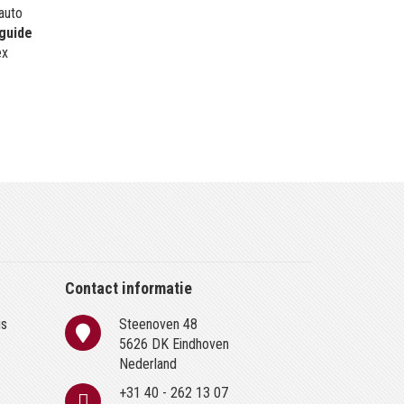
 auto
guide
ex
Contact informatie
is
Steenoven 48
n
5626 DK Eindhoven
Nederland
+31 40 - 262 13 07