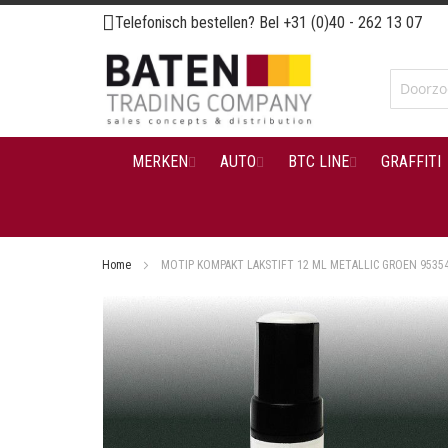
Ga
Telefonisch bestellen? Bel
+31 (0)40 - 262 13 07
naar
de
inhoud
MERKEN
AUTO
BTC LINE
GRAFFITI
Home
MOTIP KOMPAKT LAKSTIFT 12 ML METALLIC GROEN 9535
Ga
naar
het
einde
van
de
afbeeldingen-