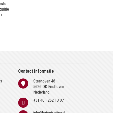
 auto
guide
ex
Contact informatie
is
Steenoven 48
n
5626 DK Eindhoven
Nederland
+31 40 - 262 13 07
info@batentrading.nl