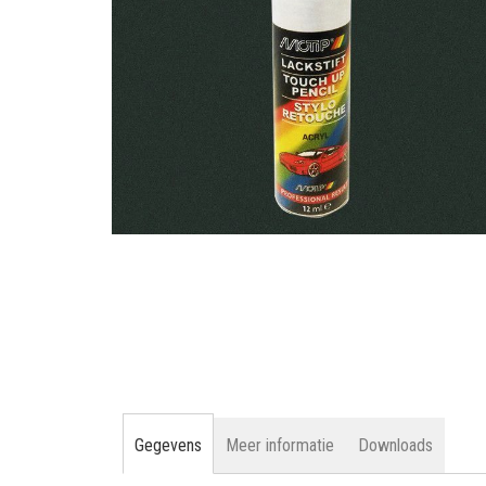
gallerij
Ga
naar
het
begin
van
de
afbeeldingen-
gallerij
Gegevens
Meer informatie
Downloads