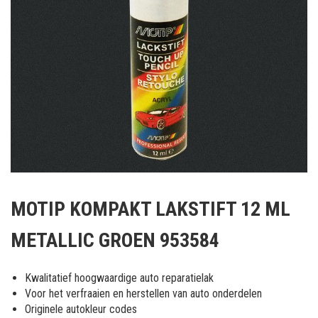
Ga
naar
MOTIP KOMPAKT LAKSTIFT 12 ML
het
begin
METALLIC GROEN 953584
van
de
afbeeldingen-
Kwalitatief hoogwaardige auto reparatielak
gallerij
Voor het verfraaien en herstellen van auto onderdelen
Originele autokleur codes