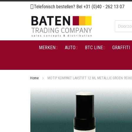
Ga
Telefonisch bestellen? Bel
+31 (0)40 - 262 13 07
naar
de
inhoud
MERKEN
AUTO
BTC LINE
GRAFFITI
Home
MOTIP KOMPAKT LAKSTIFT 12 ML METALLIC GROEN 9536
Ga
naar
het
einde
van
de
afbeeldingen-