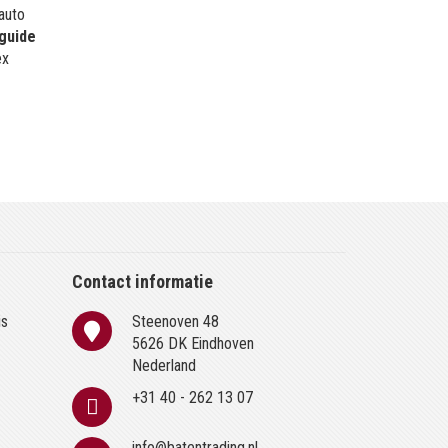
 auto
guide
ex
Contact informatie
is
Steenoven 48
n
5626 DK Eindhoven
Nederland
+31 40 - 262 13 07
info@batentrading.nl