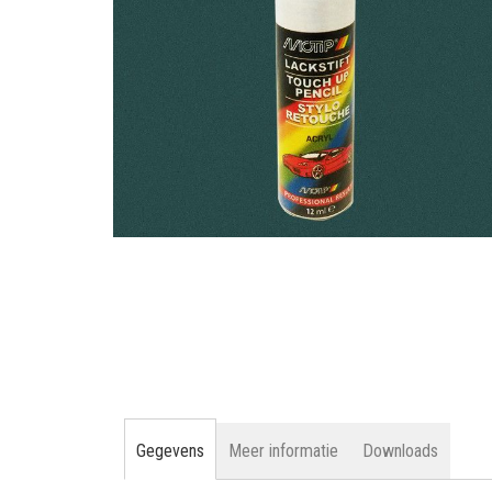
gallerij
Ga
naar
het
begin
van
de
afbeeldingen-
gallerij
Gegevens
Meer informatie
Downloads