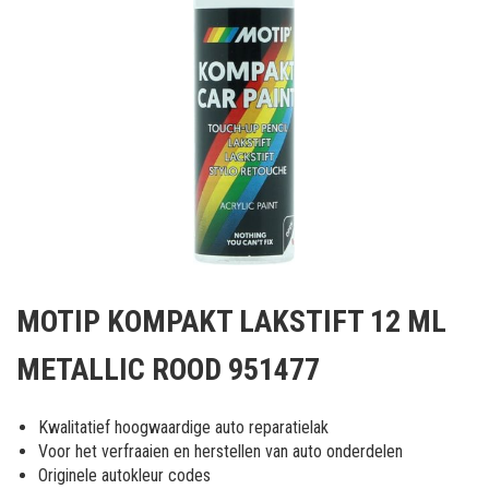
Ga
naar
MOTIP KOMPAKT LAKSTIFT 12 ML
het
begin
METALLIC ROOD 951477
van
de
afbeeldingen-
Kwalitatief hoogwaardige auto reparatielak
gallerij
Voor het verfraaien en herstellen van auto onderdelen
Originele autokleur codes