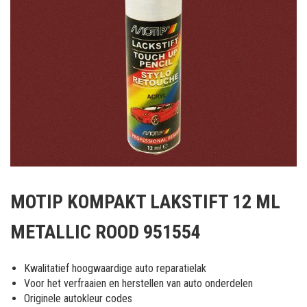
Ga
naar
MOTIP KOMPAKT LAKSTIFT 12 ML
het
begin
METALLIC ROOD 951554
van
de
afbeeldingen-
Kwalitatief hoogwaardige auto reparatielak
gallerij
Voor het verfraaien en herstellen van auto onderdelen
Originele autokleur codes