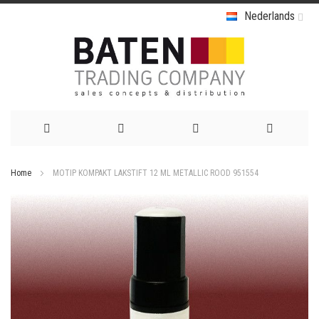
Nederlands
Ga
Home
MOTIP KOMPAKT LAKSTIFT 12 ML METALLIC ROOD 951554
naar
Ga
de
naar
het
inhoud
einde
van
de
afbeeldingen-
gallerij