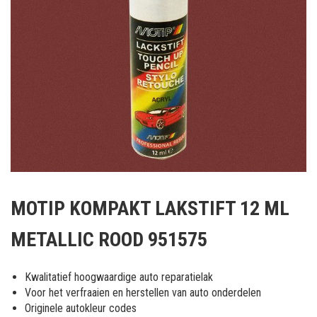
Ga
naar
MOTIP KOMPAKT LAKSTIFT 12 ML
het
begin
METALLIC ROOD 951575
van
de
afbeeldingen-
Kwalitatief hoogwaardige auto reparatielak
gallerij
Voor het verfraaien en herstellen van auto onderdelen
Originele autokleur codes