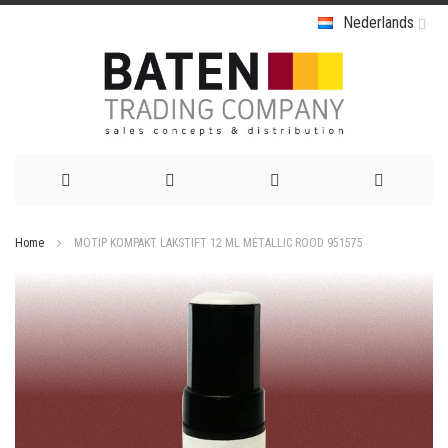
Nederlands
Ga
Home
MOTIP KOMPAKT LAKSTIFT 12 ML METALLIC ROOD 951575
naar
Ga
de
naar
het
inhoud
einde
van
de
afbeeldingen-
gallerij