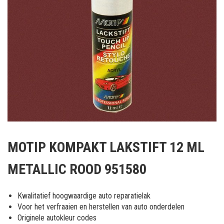
Ga
naar
MOTIP KOMPAKT LAKSTIFT 12 ML
het
begin
METALLIC ROOD 951580
van
de
afbeeldingen-
Kwalitatief hoogwaardige auto reparatielak
gallerij
Voor het verfraaien en herstellen van auto onderdelen
Originele autokleur codes