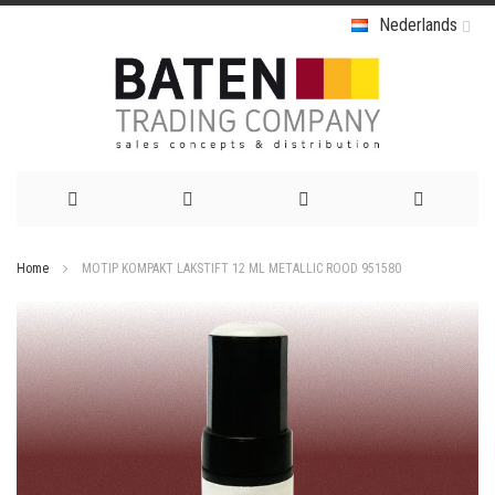
Nederlands
Ga
Home
MOTIP KOMPAKT LAKSTIFT 12 ML METALLIC ROOD 951580
naar
Ga
de
naar
het
inhoud
einde
van
de
afbeeldingen-
gallerij