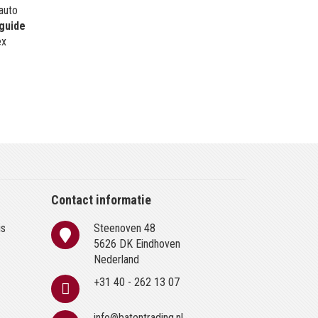
 auto
guide
ex
Contact informatie
is
Steenoven 48
n
5626 DK Eindhoven
Nederland
+31 40 - 262 13 07
info@batentrading.nl