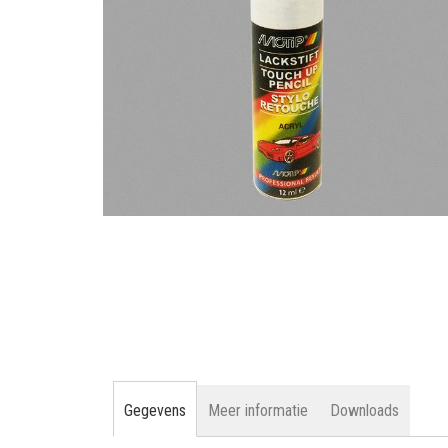
gallerij
Ga
naar
het
begin
van
de
afbeeldingen-
gallerij
Gegevens
Meer informatie
Downloads