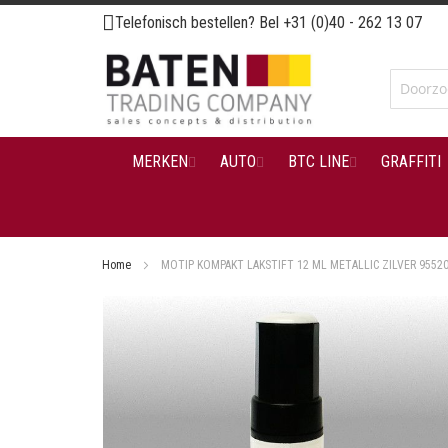
Ga
Telefonisch bestellen? Bel
+31 (0)40 - 262 13 07
naar
de
inhoud
MERKEN
AUTO
BTC LINE
GRAFFITI
Home
MOTIP KOMPAKT LAKSTIFT 12 ML METALLIC ZILVER 9552
Ga
naar
het
einde
van
de
afbeeldingen-